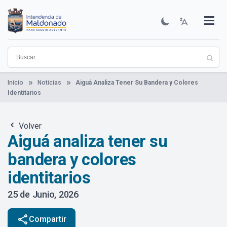
Pasar
al
contenido
Institucional
Municipios
Descubre Maldonado
Comunicación
Servicios
Guía De Trámites
Ver Noticias
principal
Inicio
Noticias
Aiguá Analiza Tener Su Bandera y Colores
Identitarios
Volver
Aiguá analiza tener su
bandera y colores
identitarios
25 de Junio, 2026
share
Compartir