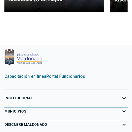
Capacitación en línea
Portal Funcionarios
expand_more
INSTITUCIONAL
expand_more
Equipo de Gobierno
MUNICIPIOS
Primeros 100 días
expand_more
Aiguá
DESCUBRE MALDONADO