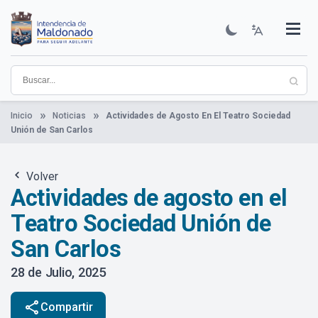
Pasar
al
contenido
Institucional
Municipios
Descubre Maldonado
Comunicación
Servicios
Guía De Trámites
Ver Noticias
principal
Inicio
Noticias
Actividades de Agosto En El Teatro Sociedad
Unión de San Carlos
Volver
Actividades de agosto en el
Teatro Sociedad Unión de
San Carlos
28 de Julio, 2025
share
Compartir