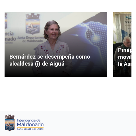
Piriáp
Bernárdez se desempeña como
movilid
alcaldesa (i) de Aiguá
la Asis