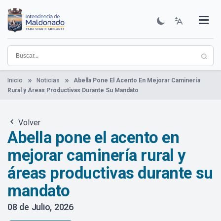
Pasar
al
contenido
Institucional
Municipios
Descubre Maldonado
Comunicación
Servicios
Guía De Trámites
Ver Noticias
principal
Inicio
Noticias
Abella Pone El Acento En Mejorar Caminería
Rural y Áreas Productivas Durante Su Mandato
Volver
Abella pone el acento en
mejorar caminería rural y
áreas productivas durante su
mandato
08 de Julio, 2026