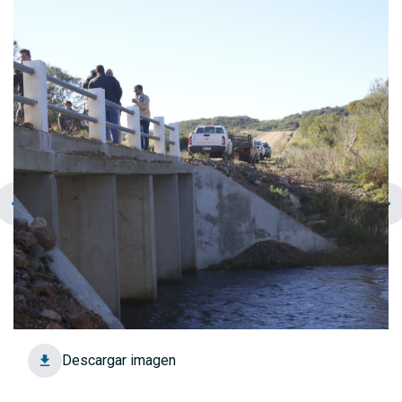
chevron_left
navigate_next
Descargar imagen