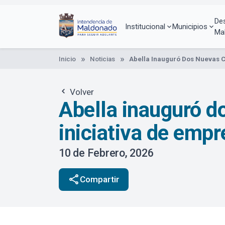
Pasar
al
De
contenido
Institucional
Municipios
Ma
principal
Inicio
Noticias
Abella Inauguró Dos Nuevas C
Volver
Abella inauguró d
iniciativa de emp
10 de Febrero, 2026
share
Compartir