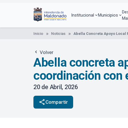
Pasar
al
De
contenido
Institucional
Municipios
Ma
principal
Inicio
Noticias
Abella Concreta Apoyo Local 
Volver
Abella concreta a
coordinación con 
20 de Abril, 2026
share
Compartir