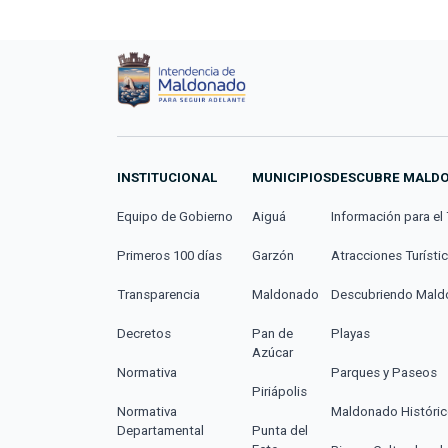
INSTITUCIONAL
MUNICIPIOS
DESCUBRE MALD
Equipo de Gobierno
Aiguá
Información para el 
Primeros 100 días
Garzón
Atracciones Turísti
Transparencia
Maldonado
Descubriendo Mal
Decretos
Pan de
Playas
Azúcar
Normativa
Parques y Paseos
Piriápolis
Normativa
Maldonado Históri
Departamental
Punta del