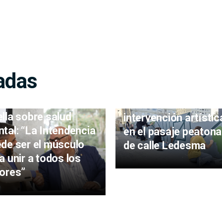
adas
Estudiantes realizar
lla sobre salud
intervención artístic
tal: “La Intendencia
en el pasaje peatona
de ser el músculo
de calle Ledesma
a unir a todos los
ores”