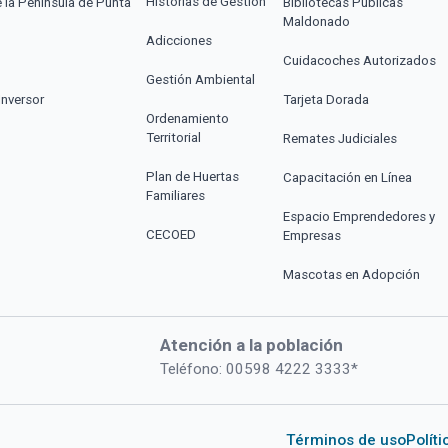
Historias de Gestión
e la Península de Punta
Bibliotecas Públicas
Maldonado
Adicciones
Cuidacoches Autorizados
Gestión Ambiental
Inversor
Tarjeta Dorada
Ordenamiento
Territorial
Remates Judiciales
Plan de Huertas
Capacitación en Línea
Familiares
Espacio Emprendedores y
CECOED
Empresas
Mascotas en Adopción
Atención a la población
Teléfono: 00598 4222 3333*
Términos de uso
Polít