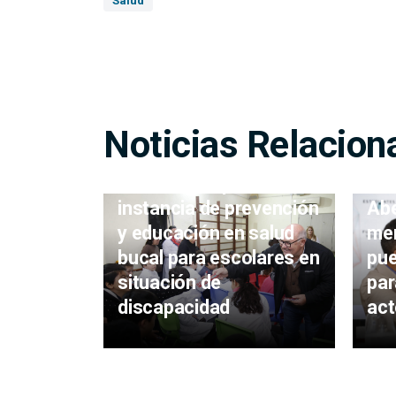
Salud
Noticias Relacion
Abella acompañó
Abe
instancia de prevención
men
y educación en salud
pue
bucal para escolares en
par
situación de
act
discapacidad