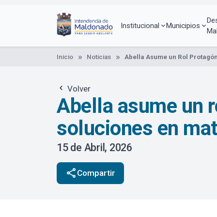
Pasar
al
De
contenido
Institucional
Municipios
Ma
principal
Inicio
Noticias
Abella Asume un Rol Protagón
Volver
Abella asume un ro
soluciones en mat
15 de Abril, 2026
share
Compartir