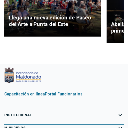
Llega una nueva edición de Paseo
del Arte a Punta del Este
Abella
primer 
Capacitación en línea
Portal Funcionarios
expand_more
INSTITUCIONAL
expand_more
Equipo de Gobierno
MUNICIPIOS