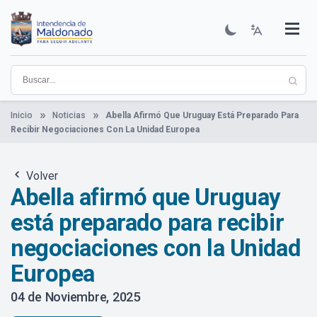
Pasar
al
contenido
Institucional
Municipios
Descubre Maldonado
Comunicación
Servicios
Guía De Trámites
Ver Noticias
principal
Inicio
Noticias
Abella Afirmó Que Uruguay Está Preparado Para
Recibir Negociaciones Con La Unidad Europea
Volver
Abella afirmó que Uruguay
está preparado para recibir
negociaciones con la Unidad
Europea
04 de Noviembre, 2025