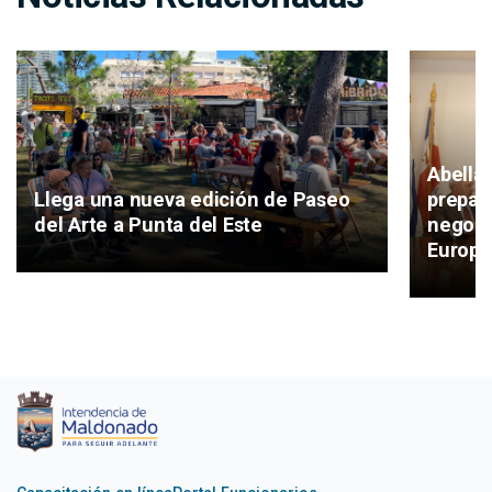
Abella
Llega una nueva edición de Paseo
prepara
del Arte a Punta del Este
negoci
Europe