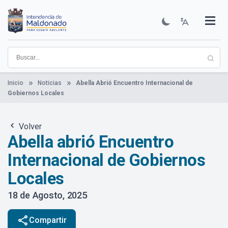
Pasar
al
contenido
Institucional
Municipios
Descubre Maldonado
Comunicación
Servicios
Guía De Trámites
Ver Noticias
principal
Inicio
Noticias
Abella Abrió Encuentro Internacional de
Gobiernos Locales
Volver
Abella abrió Encuentro
Internacional de Gobiernos
Locales
18 de Agosto, 2025
share
Compartir