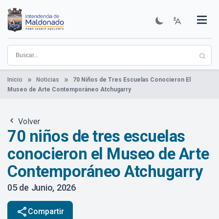
Pasar
al
contenido
Institucional
Municipios
Descubre Maldonado
Comunicación
Servicios
Guía De Trámites
Ver Noticias
principal
Inicio
Noticias
70 Niños de Tres Escuelas Conocieron El
Museo de Arte Contemporáneo Atchugarry
Volver
70 niños de tres escuelas
conocieron el Museo de Arte
Contemporáneo Atchugarry
05 de Junio, 2026
share
Compartir