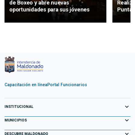
de Boxeo y abre nuevas
Realiz
oportunidades para sus jóvenes
Punta 
Capacitación en línea
Portal Funcionarios
expand_more
INSTITUCIONAL
expand_more
Equipo de Gobierno
MUNICIPIOS
Primeros 100 días
expand_more
Aiguá
DESCUBRE MALDONADO