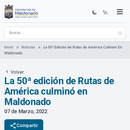
Pasar
al
contenido
Institucional
Municipios
Descubre Maldonado
Comunicación
Servicios
Guía De Trámites
Ver Noticias
principal
Inicio
Noticias
La 50ª Edición de Rutas de América Culminó En
Maldonado
Volver
La 50ª edición de Rutas de
América culminó en
Maldonado
07 de Marzo, 2022
share
Compartir