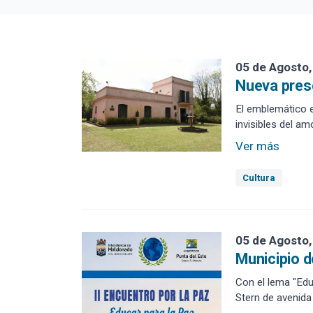
Desde:
Has
Fecha:
Fec
05 de Agosto,
Nueva prese
El emblemático e
invisibles del amo
Ver más
Cultura
05 de Agosto,
Municipio d
Con el lema "Educ
Stern de avenida 