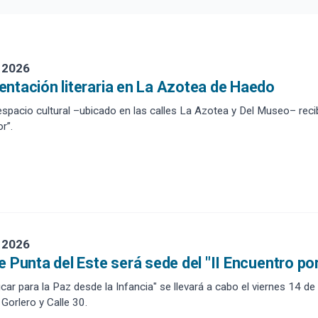
ta:
Etiquetas :
ha:
 2026
ntación literaria en La Azotea de Haedo
spacio cultural –ubicado en las calles La Azotea y Del Museo– recibe
r”.
 2026
e Punta del Este será sede del "II Encuentro por
ar para la Paz desde la Infancia" se llevará a cabo el viernes 14 de 
Gorlero y Calle 30.