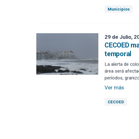
Municipios
29 de Julio, 2
CECOED mant
temporal
La alerta de col
área será afect
períodos, granizo
Ver más
CECOED