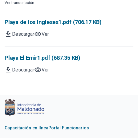
Ver transcripción
Playa de los Ingleses1.pdf (706.17 KB)
download
visibility
Descargar
Ver
Playa El Emir1.pdf (687.35 KB)
download
visibility
Descargar
Ver
Capacitación en línea
Portal Funcionarios