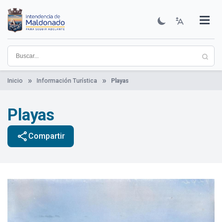
Pasar
al
contenido
Institucional
Municipios
Descubre Maldonado
Comunicación
Servicios
Guía De Trámites
Ver Noticias
principal
Inicio
Información Turística
Playas
Playas
share
Compartir