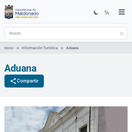
Pasar
al
contenido
Institucional
Municipios
Descubre Maldonado
Comunicación
Servicios
Guía De Trámites
Ver Noticias
principal
Inicio
Información Turística
Aduana
Aduana
share
Compartir