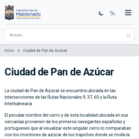
Pasar
al
contenido
Institucional
Municipios
Descubre Maldonado
Comunicación
Servicios
Guía De Trámites
Ver Noticias
principal
Inicio
Ciudad de Pan de Azúcar
Ciudad de Pan de Azúcar
La ciudad de Pan de Azúcar se encuentra ubicada en las
intersecciones de las Rutas Nacionales 9, 37, 60 y la Ruta
Interbalnearia.
El peculiar nombre del cerro y de esta localidad ubicada en sus
cercanías provienen de los primeros navegantes españoles y
portugueses que al visualizar este singular cerro lo comparaban
con los montones de azúcar de los trapiches donde se molía la