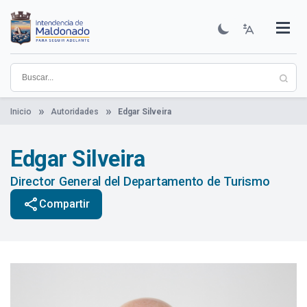
Pasar
al
contenido
Institucional
Municipios
Descubre Maldonado
Comunicación
Servicios
Guía De Trámites
Ver Noticias
principal
Inicio
Autoridades
Edgar Silveira
Edgar Silveira
Director General del Departamento de Turismo
share
Compartir