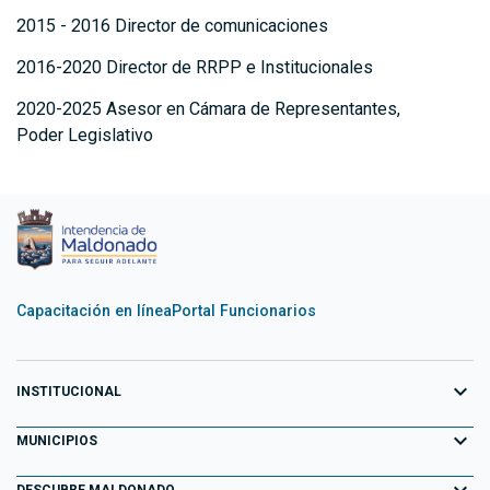
2015 - 2016 Director de comunicaciones
2016-2020 Director de RRPP e Institucionales
2020-2025 Asesor en Cámara de Representantes,
Poder Legislativo
Capacitación en línea
Portal Funcionarios
expand_more
INSTITUCIONAL
expand_more
Equipo de Gobierno
MUNICIPIOS
Primeros 100 días
expand_more
Aiguá
DESCUBRE MALDONADO