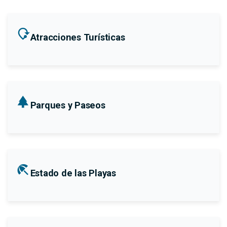
mode_of_travel
Atracciones Turísticas
park
Parques y Paseos
beach_access
Estado de las Playas