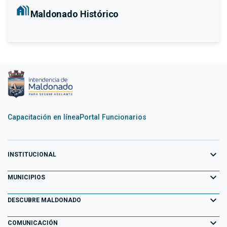
holiday_village
Maldonado Histórico
Capacitación en línea
Portal Funcionarios
expand_more
INSTITUCIONAL
expand_more
Equipo de Gobierno
MUNICIPIOS
Primeros 100 días
expand_more
Aiguá
DESCUBRE MALDONADO
Transparencia
Garzón
expand_more
Información para el Turista
COMUNICACIÓN