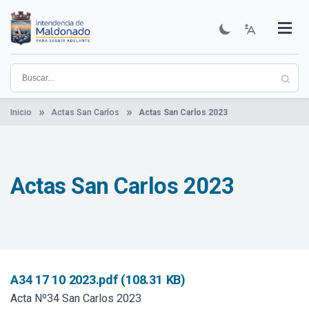
Pasar
al
contenido
Institucional
Municipios
Descubre Maldonado
Comunicación
Servicios
Guía De Trámites
Ver Noticias
principal
Inicio
Actas San Carlos
Actas San Carlos 2023
Actas San Carlos 2023
A34 17 10 2023.pdf (108.31 KB)
Acta Nº34 San Carlos 2023