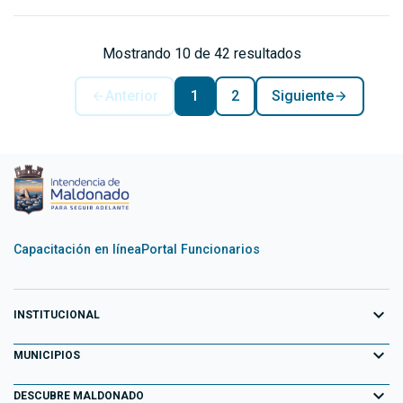
Mostrando 10 de 42 resultados
Anterior
1
2
Siguiente
Capacitación en línea
Portal Funcionarios
expand_more
INSTITUCIONAL
expand_more
Equipo de Gobierno
MUNICIPIOS
Primeros 100 días
expand_more
Aiguá
DESCUBRE MALDONADO