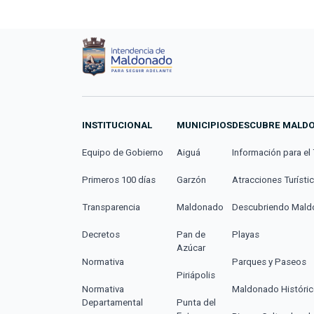
INSTITUCIONAL
MUNICIPIOS
DESCUBRE MALD
Equipo de Gobierno
Aiguá
Información para el 
Primeros 100 días
Garzón
Atracciones Turísti
Transparencia
Maldonado
Descubriendo Mal
Decretos
Pan de
Playas
Azúcar
Normativa
Parques y Paseos
Piriápolis
Normativa
Maldonado Históri
Departamental
Punta del