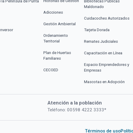
Historias de Gestión
e la Península de Punta
Bibliotecas Públicas
Maldonado
Adicciones
Cuidacoches Autorizados
Gestión Ambiental
Inversor
Tarjeta Dorada
Ordenamiento
Territorial
Remates Judiciales
Plan de Huertas
Capacitación en Línea
Familiares
Espacio Emprendedores y
CECOED
Empresas
Mascotas en Adopción
Atención a la población
Teléfono: 00598 4222 3333*
Términos de uso
Polít