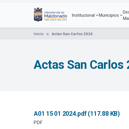
Pasar
al
De
contenido
Institucional
Municipios
Ma
principal
Inicio
Actas San Carlos 2024
Actas San Carlos
A01 15 01 2024.pdf (117.88 KB)
PDF