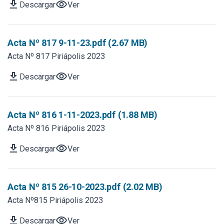
download
visibility
Descargar
Ver
Acta Nº 817 9-11-23.pdf (2.67 MB)
Acta Nº 817 Piriápolis 2023
download
visibility
Descargar
Ver
Acta Nº 816 1-11-2023.pdf (1.88 MB)
Acta Nº 816 Piriápolis 2023
download
visibility
Descargar
Ver
Acta Nº 815 26-10-2023.pdf (2.02 MB)
Acta Nº815 Piriápolis 2023
download
visibility
Descargar
Ver