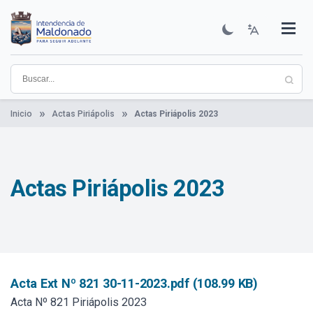
Pasar
al
contenido
Institucional
Municipios
Descubre Maldonado
Comunicación
Servicios
Guía De Trámites
Ver Noticias
principal
Inicio
Actas Piriápolis
Actas Piriápolis 2023
Actas Piriápolis 2023
Acta Ext Nº 821 30-11-2023.pdf (108.99 KB)
Acta Nº 821 Piriápolis 2023