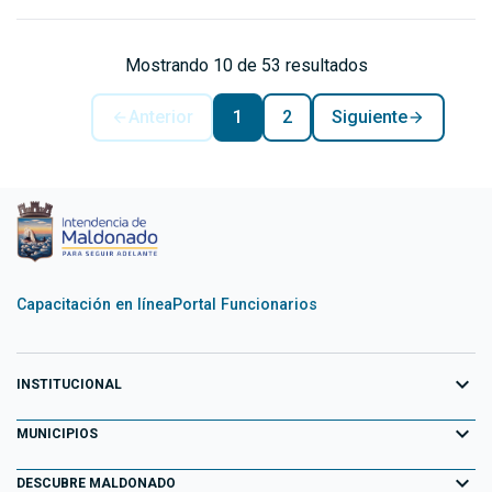
Mostrando 10 de 53 resultados
Anterior
1
2
Siguiente
Capacitación en línea
Portal Funcionarios
expand_more
INSTITUCIONAL
expand_more
Equipo de Gobierno
MUNICIPIOS
Primeros 100 días
expand_more
Aiguá
DESCUBRE MALDONADO