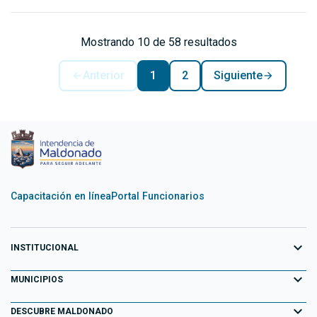
Mostrando 10 de 58 resultados
Anterior
1
2
Siguiente
Capacitación en línea
Portal Funcionarios
expand_more
INSTITUCIONAL
expand_more
Equipo de Gobierno
MUNICIPIOS
Primeros 100 días
expand_more
Aiguá
DESCUBRE MALDONADO