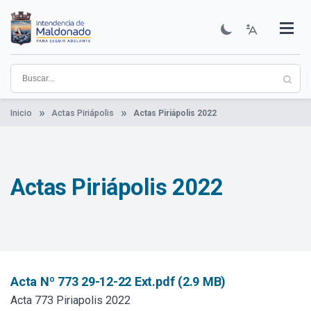
Pasar
al
contenido
Institucional
Municipios
Descubre Maldonado
Comunicación
Servicios
Guía De Trámites
Ver Noticias
principal
Inicio
Actas Piriápolis
Actas Piriápolis 2022
Actas Piriápolis 2022
Acta Nº 773 29-12-22 Ext.pdf (2.9 MB)
Acta 773 Piriapolis 2022