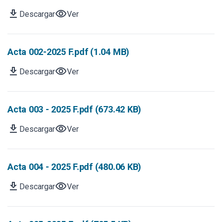
download
visibility
Descargar
Ver
Acta 002-2025 F.pdf (1.04 MB)
download
visibility
Descargar
Ver
Acta 003 - 2025 F.pdf (673.42 KB)
download
visibility
Descargar
Ver
Acta 004 - 2025 F.pdf (480.06 KB)
download
visibility
Descargar
Ver