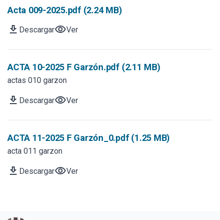
Acta 009-2025.pdf (2.24 MB)
download
visibility
Descargar
Ver
ACTA 10-2025 F Garzón.pdf (2.11 MB)
actas 010 garzon
download
visibility
Descargar
Ver
ACTA 11-2025 F Garzón_0.pdf (1.25 MB)
acta 011 garzon
download
visibility
Descargar
Ver