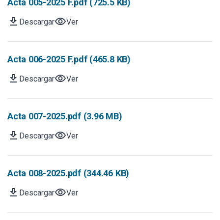
Acta 005-2025 F.pdf (725.5 KB)
download
visibility
Descargar
Ver
Acta 006-2025 F.pdf (465.8 KB)
download
visibility
Descargar
Ver
Acta 007-2025.pdf (3.96 MB)
download
visibility
Descargar
Ver
Acta 008-2025.pdf (344.46 KB)
download
visibility
Descargar
Ver