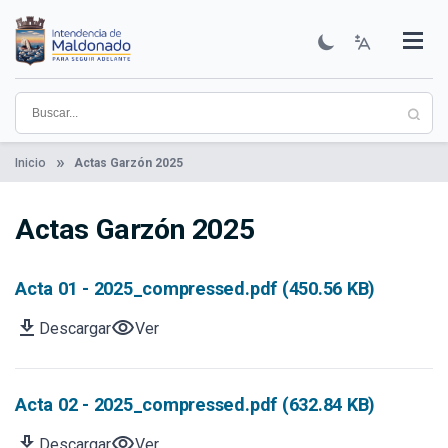
Pasar
al
contenido
Institucional
Municipios
Descubre Maldonado
Comunicación
Servicios
Guía De Trámites
Ver Noticias
principal
Inicio
Actas Garzón 2025
Actas Garzón 2025
Acta 01 - 2025_compressed.pdf (450.56 KB)
download
visibility
Descargar
Ver
Acta 02 - 2025_compressed.pdf (632.84 KB)
download
visibility
Descargar
Ver