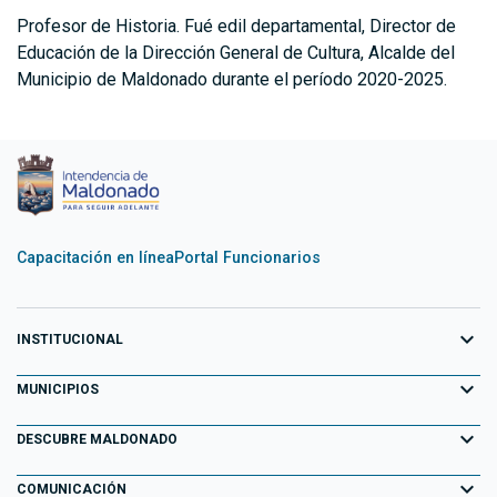
Profesor de Historia. Fué edil departamental, Director de
Educación de la Dirección General de Cultura, Alcalde del
Municipio de Maldonado durante el período 2020-2025.
Capacitación en línea
Portal Funcionarios
expand_more
INSTITUCIONAL
expand_more
Equipo de Gobierno
MUNICIPIOS
Primeros 100 días
expand_more
Aiguá
DESCUBRE MALDONADO
Transparencia
Garzón
expand_more
Información para el Turista
COMUNICACIÓN