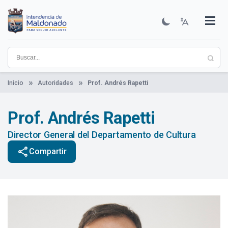
Pasar
al
contenido
Institucional
Municipios
Descubre Maldonado
Comunicación
Servicios
Guía De Trámites
Ver Noticias
principal
Inicio
Autoridades
Prof. Andrés Rapetti
Prof. Andrés Rapetti
Director General del Departamento de Cultura
share
Compartir