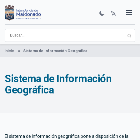
Pasar
al
contenido
Institucional
Municipios
Descubre Maldonado
Comunicación
Servicios
Guía De Trámites
Ver Noticias
principal
Inicio
Sistema de Información Geográfica
Sistema de Información
Geográfica
El sistema de información geográfica pone a disposición de la