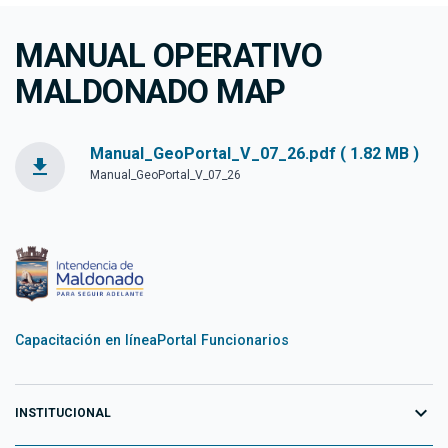
MANUAL OPERATIVO
MALDONADO MAP
Manual_GeoPortal_V_07_26.pdf ( 1.82 MB )
file_download
Manual_GeoPortal_V_07_26
Capacitación en línea
Portal Funcionarios
expand_more
INSTITUCIONAL