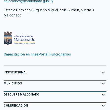
adicciones@maldonado.gub.uy
Estadio Domingo Burgueño Miguel, calle Burnett, puerta 3.
Maldonado
Capacitación en línea
Portal Funcionarios
expand_more
INSTITUCIONAL
expand_more
Equipo de Gobierno
MUNICIPIOS
Primeros 100 días
expand_more
Aiguá
DESCUBRE MALDONADO
Transparencia
Garzón
expand_more
Información para el Turista
COMUNICACIÓN