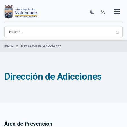
Pasar
al
contenido
Institucional
Municipios
Descubre Maldonado
Comunicación
Servicios
Guía De Trámites
Ver Noticias
principal
Inicio
Dirección de Adicciones
Dirección de Adicciones
Área de Prevención