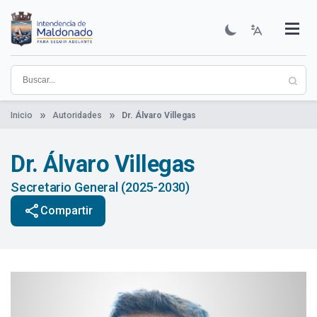
Pasar
al
contenido
Institucional
Municipios
Descubre Maldonado
Comunicación
Servicios
Guía De Trámites
Ver Noticias
principal
Inicio
Autoridades
Dr. Álvaro Villegas
Dr. Álvaro Villegas
Secretario General (2025-2030)
share
Compartir